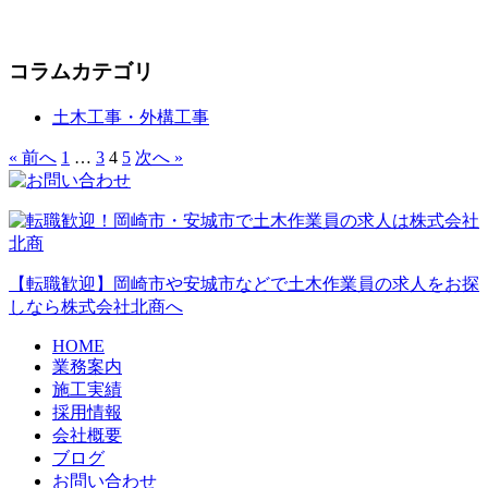
コラムカテゴリ
土木工事・外構工事
« 前へ
1
…
3
4
5
次へ »
【転職歓迎】岡崎市や安城市などで土木作業員の求人をお探
しなら株式会社北商へ
HOME
業務案内
施工実績
採用情報
会社概要
ブログ
お問い合わせ